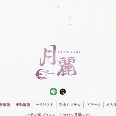
新情報
出勤情報
セラピスト
料金システム
アクセス
求人
(C)竹の塚プライベートサロン月麗(るな)