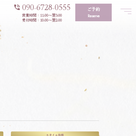
090-6728-0555
phone_in_talk
ご予約
営業時間：11:00〜翌3:00
Reserve
受付時間：10:00〜翌2:00
スタイル抜群