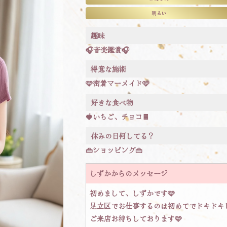
明るい
趣味
🎧音楽鑑賞🎧
得意な施術
🩷密着マーメイド🩷
好きな食べ物
🍓いちご、チョコ🍫
休みの日何してる？
👜ショッピング👜
しずかからのメッセージ
初めまして、しずかです🩷
足立区でお仕事するのは初めてでドキドキ
ご来店お待ちしております🩷