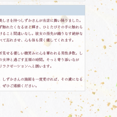
美しさを持つしずかさんが当店に舞い降りました。
ず触れたくなるほど輝き、ひとたびその手に触れら
けること間違いなし。彼女の指先が織りなす絶妙な
べて忘れさせ、心も体も深く癒してくれます。
折見せる優しい微笑みに心を奪われる男性多数。し
の女神と過ごす至福の時間。そっと寄り添いなが
リラクゼーションへと誘います。
。しずかさんの施術を一度受ければ、その虜になる
、ぜひご堪能ください。