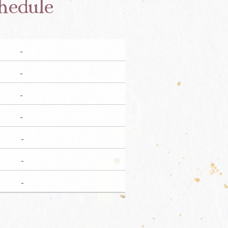
hedule
-
-
-
-
-
-
-